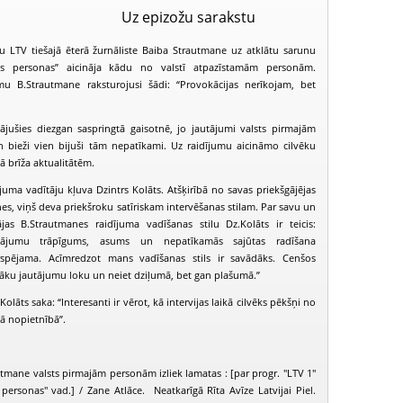
Uz epizožu sarakstu
u LTV tiešajā ēterā žurnāliste Baiba Strautmane uz atklātu sarunu
ās personas” aicināja kādu no valstī atpazīstamām personām.
u B.Strautmane raksturojusi šādi: “Provokācijas nerīkojam, bet
nājušies diezgan saspringtā gaisotnē, jo jautājumi valsts pirmajām
n bieži vien bijuši tām nepatīkami. Uz raidījumu aicināmo cilvēku
tā brīža aktualitātēm.
uma vadītāju kļuva Dzintrs Kolāts. Atšķirībā no savas priekšgājējas
es, viņš deva priekšroku satīriskam intervēšanas stilam.
Par savu un
ājas B.Strautmanes raidījuma vadīšanas stilu Dz.Kolāts ir teicis:
autājumu trāpīgums, asums un nepatīkamās sajūtas radīšana
spējama. Acīmredzot mans vadīšanas stils ir savādāks. Cenšos
ašāku jautājumu loku un neiet dziļumā, bet gan plašumā.”
olāts saka: “Interesanti ir vērot, kā intervijas laikā cilvēks pēkšņi no
Valsts pirmās personas (2004-06-03)
Valsts pirmās personas (2004-06-10)
kā nopietnībā”.
tmane valsts pirmajām personām izliek lamatas : [par progr. "LTV 1"
personas" vad.] / Zane Atlāce. Neatkarīgā Rīta Avīze Latvijai Piel.