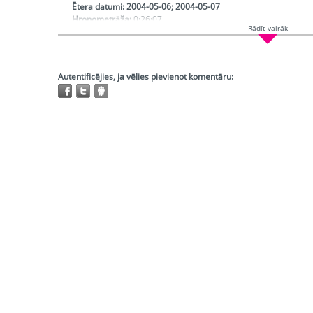
Ētera datumi:
2004-05-06; 2004-05-07
Hronometrāža:
0:26:07
Rādīt vairāk
Piedalās:
Grandavs Ervīns, Kalniete Sandra
Producents:
Ķenava Vija
Režisors:
Zariņš Jānis
Atskaņojams:
visur
Autentificējies, ja vēlies pievienot komentāru:
Trešo pušu autortiesības:
Nav