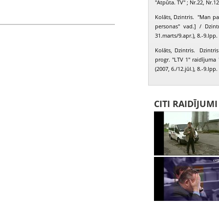
"Atpūta. TV" ; Nr.22, Nr.12
Kolāts, Dzintris. "Man pat
personas" vad.] / Dzint
31.marts/9.apr.), 8.-9.lpp.
Kolāts, Dzintris. Dzintris
progr. "LTV 1" raidījuma 
(2007, 6./12.jūl.), 8.-9.lpp.
CITI RAIDĪJUM