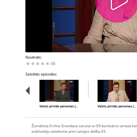
Novērtēt:
(0)
Saistītās epizodes:
Valsts pirmās personas (2004-04-22)
Valsts pirmās personas (2004-05-13)
Žurnālista Ervīna Grandava saruna ar EK komisāres amata kand
iedzīvotāju attieksme pret Latvijas dalību ES