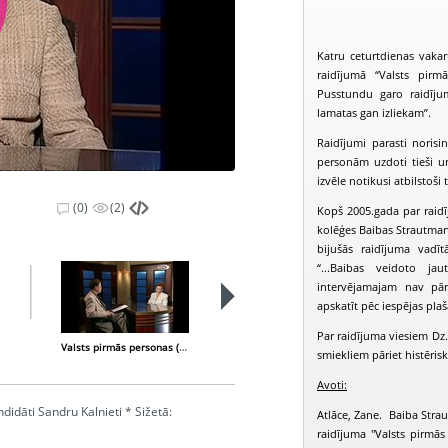
Katru ceturtdienas vakar
raidījumā “Valsts pirm
Pusstundu garo raidījum
lamatas gan izliekam”.
Raidījumi parasti norisi
personām uzdoti tieši u
izvēle notikusi atbilstoši 
(0)
(2)
Kopš 2005.gada par raidīj
kolēģes Baibas Strautman
bijušās raidījuma vadīt
“...Baibas veidoto j
intervējamajam nav pār
apskatīt pēc iespējas pl
Par raidījuma viesiem Dz.K
Valsts pirmās personas (2004-05-20)
Valsts pirmās personas (2004-05-27)
smiekliem pāriet histēris
Avoti:
idāti Sandru Kalnieti * Sižetā:
Atlāce, Zane. Baiba Strau
raidījuma "Valsts pirmās 