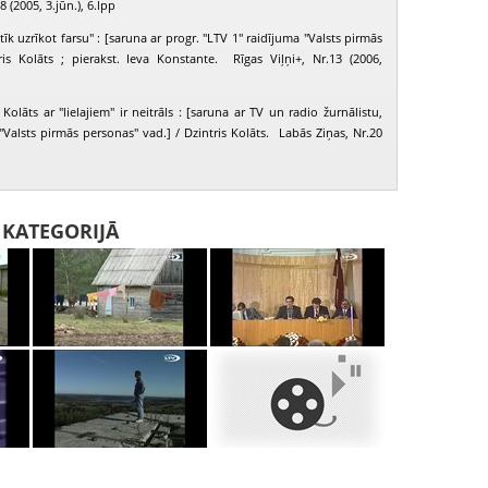
8 (2005, 3.jūn.), 6.lpp
īk uzrīkot farsu" : [saruna ar progr. "LTV 1" raidījuma "Valsts pirmās
ris Kolāts ; pierakst. Ieva Konstante. Rīgas Viļņi+, Nr.13 (2006,
 Kolāts ar "lielajiem" ir neitrāls : [saruna ar TV un radio žurnālistu,
"Valsts pirmās personas" vad.] / Dzintris Kolāts. Labās Ziņas, Nr.20
I KATEGORIJĀ