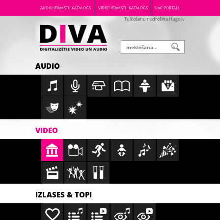
AUDIO IERAKSTU KATALOGS
VIDEO IERAKSTU KATALOGS
PAR PORTĀLU
Tulkošanu nodrošina Hugo.lv
AUDIO
VIDEO
IZLASES & TOPI