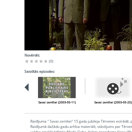
Novērtēt:
(0)
Saistītās epizodes:
PIEEJAMS
PUBLISKAJĀS
BIBLIOTĒKĀS
Savai zemītei (2003-05-11)
Savai zemītei (2003-05-25)
Raidījuma " Savai zemītei" 15 gadu jubileja Tērvetes estrādē
Raidījumā dažādu gadu arhīva materiāli, stāstījums par Tērveti
valdes priekšsēdētājs Modis Goba, Valsts prezidente Vaira Vīķ