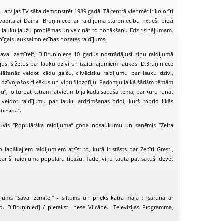
 Latvijas TV sāka demonstrēt 1989.gadā. Tā centrā vienmēr ir kolorīti
adītājai Dainai Bruņiniecei ar raidījuma starpniecību netieši bieži
āt lauku ļaužu problēmas un veicināt to nonākšanu līdz risinājumam.
enīgais lauksaimniecības nozares raidījums.
Savai zemītei”, D.Bruņiniece 10 gadus nostrādājusi ziņu raidījumā
usi sižetus par lauku dzīvi un izaicinājumiem laukos. D.Bruņiniece
ēlēšanās veidot kādu gaišu, cilvēcisku raidījumu par lauku dzīvi,
s dzīvojošos cilvēkus un viņu filozofiju. Padomju laikā šādām tēmām
abu”, jo turpat katram latvietim bija kāda sāpoša tēma, par kuru runāt
a veidot raidījumu par lauku atdzimšanas brīdi, kurš tobrīd likās
tiesībā”.
guvis “Populārāka raidījuma” goda nosaukumu un saņēmis “Zelta
PIEEJAMS
PIEEJAMS
PIEEJ
PUBLISKAJĀS
PUBLISKAJĀS
PUBLISK
labākajiem raidījumiem atzīst to, kurā ir stāsts par Zeltīti Gresti,
BIBLIOTĒKĀS
BIBLIOTĒKĀS
BIBLIOT
par šī raidījuma populāru tipāžu. Tādēļ viņu tautā pat sākuši dēvēt
avai zemītei (2003-06-22)
Savai zemītei - Piecas minūtes pirms... (2003-09-07)
Savai zemītei (
jums "Savai zemītei" - siltums un prieks katrā mājā : [saruna ar
d. D.Bruņinieci] / pierakst. Inese Vilcāne. Televīzijas Programma,