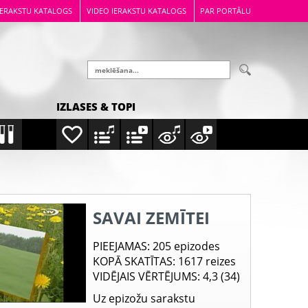
IERAKSTU KATALOGS
VIDEO IERAKSTU KATALOGS
PAR PORTĀLU
IZLASES & TOPI
SAVAI ZEMĪTEI
PIEEJAMAS
: 205 epizodes
KOPĀ SKATĪTAS
: 1617 reizes
VIDĒJAIS VĒRTĒJUMS
: 4,3 (34)
Uz epizožu sarakstu