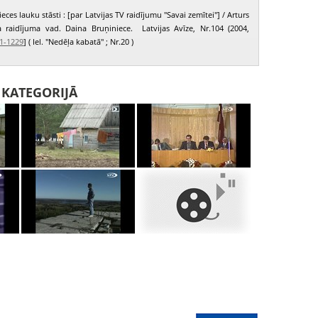
eces lauku stāsti : [par Latvijas TV raidījumu "Savai zemītei"] / Arturs
ta raidījuma vad. Daina Bruņiniece. Latvijas Avīze, Nr.104 (2004,
1-1229
] ( Iel. "Nedēļa kabatā" ; Nr.20 )
I KATEGORIJĀ