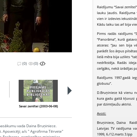
Raidījumu “Savai zemītei”
lauku ļaudis. Raidījuma v
vien ir izdevies iekustin
Kādu laiku tas arī bija vi
Pirms radās raidījums “
“Panorāma”, kurā gatavoj
atceras: “Jau sen bija v
parādīt šos ārpus pilsēta
lielā mēra bija uzlikts “t
nedrīkstēja. Radās idej
(0)
(0)
cerīgāks, nekā izrādījas pa
Raidījums 1997.gadā ie
globusu”.
PIEEJAMS
PIEEJAMS
PUBLISKAJĀS
PUBLISKAJĀS
D.Bruņiniece kā vienu no 
BIBLIOTĒKĀS
BIBLIOTĒKĀS
kura gadu gaitā kļuvusi 
par dzimtļaužu aktrisi.
Savai zemītei (2003-06-08)
Savai zemītei (2003-06-15)
S
Avoti:
Bruņiniece, Daina Raidī
, pasākumu vada Daina Bruņiniece.
Latvijas TV raidījuma va
. Apsveicēji; a/s " Agrofirma Tērvete"
1999, 6./12.marts 3.lpp
e-Freiberga, zemkopības ministrijas