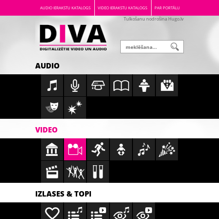
AUDIO IERAKSTU KATALOGS
VIDEO IERAKSTU KATALOGS
PAR PORTĀLU
Tulkošanu nodrošina Hugo.lv
AUDIO
VIDEO
IZLASES & TOPI