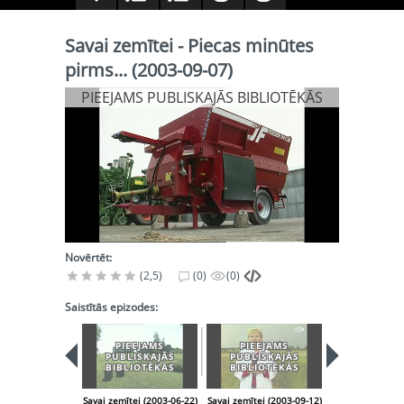
Savai zemītei - Piecas minūtes
pirms... (2003-09-07)
PIEEJAMS PUBLISKAJĀS BIBLIOTĒKĀS
Novērtēt:
(2,5)
(0)
(0)
Saistītās epizodes:
PIEEJAMS
PIEEJAMS
PIEEJA
PUBLISKAJĀS
PUBLISKAJĀS
PUBLISK
BIBLIOTĒKĀS
BIBLIOTĒKĀS
BIBLIOT
Savai zemītei (2003-06-22)
Savai zemītei (2003-09-12)
Savai zemītei (2