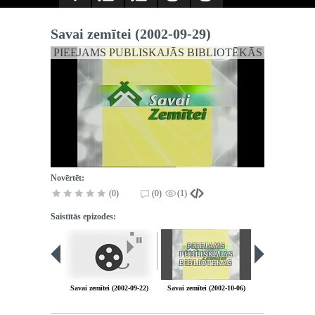
Savai zemītei (2002-09-29)
PIEEJAMS PUBLISKAJĀS BIBLIOTĒKĀS
Novērtēt:
(0)
(0)
(1)
Saistītās epizodes:
PIEEJAMS
PIEEJA
PUBLISKAJĀS
PUBLISK
BIBLIOTĒKĀS
BIBLIOT
Savai zemītei (2002-09-22)
Savai zemītei (2002-10-06)
Savai zemītei (2