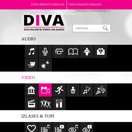
AUDIO IERAKSTU KATALOGS
VIDEO IERAKSTU KATALOGS
Tulkošanu nodrošina Hugo.lv
PAR PORTĀLU
AUDIO
VIDEO
IZLASES & TOPI