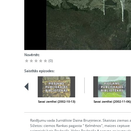
Novērtēt:
(0)
Saistītās epizodes:
PIEEJAMS
PIEEJAMS
PUBLISKAJĀS
PUBLISKAJĀS
BIBLIOTĒKĀS
BIBLIOTĒKĀS
Savai zemītei (2002-10-13)
Savai zemītei (2002-11-06)
Raidījumu vada žurnāliste Daina Bruņiniece. Skaistas ziemas 
Sižetos: ciemos Rankas pagasta " Ķelmēnos", maizes ceptuve d
saimnieki Juris Pavlovičs, Velga Pavloviča * saruna ar jauno vi