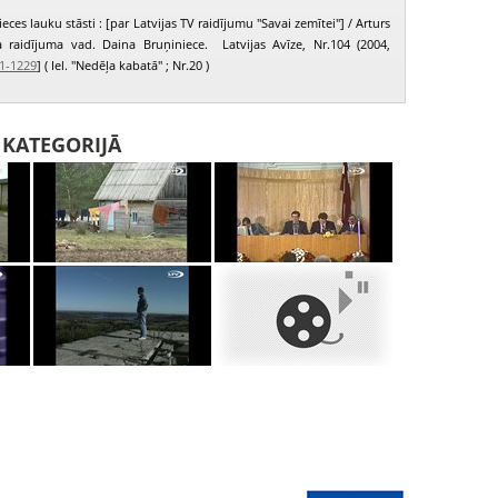
eces lauku stāsti : [par Latvijas TV raidījumu "Savai zemītei"] / Arturs
ta raidījuma vad. Daina Bruņiniece. Latvijas Avīze, Nr.104 (2004,
1-1229
] ( Iel. "Nedēļa kabatā" ; Nr.20 )
I KATEGORIJĀ