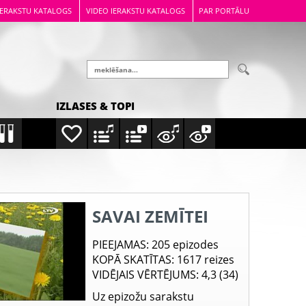
IERAKSTU KATALOGS
VIDEO IERAKSTU KATALOGS
PAR PORTĀLU
IZLASES & TOPI
SAVAI ZEMĪTEI
PIEEJAMAS
: 205 epizodes
KOPĀ SKATĪTAS
: 1617 reizes
VIDĒJAIS VĒRTĒJUMS
: 4,3 (34)
Uz epizožu sarakstu