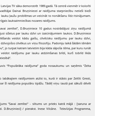
 Latvijas TV sāka demonstrēt 1989.gadā. Tā centrā vienmēr ir kolorīti
adītājai Dainai Bruņiniecei ar raidījuma starpniecību netieši bieži
āt lauku ļaužu problēmas un veicināt to nonākšanu līdz risinājumam.
enīgais lauksaimniecības nozares raidījums.
Savai zemītei”, D.Bruņiniece 10 gadus nostrādājusi ziņu raidījumā
usi sižetus par lauku dzīvi un izaicinājumiem laukos. D.Bruņiniece
ēlēšanās veidot kādu gaišu, cilvēcisku raidījumu par lauku dzīvi,
s dzīvojošos cilvēkus un viņu filozofiju. Padomju laikā šādām tēmām
abu”, jo turpat katram latvietim bija kāda sāpoša tēma, par kuru runāt
a veidot raidījumu par lauku atdzimšanas brīdi, kurš tobrīd likās
tiesībā”.
guvis “Populārāka raidījuma” goda nosaukumu un saņēmis “Zelta
PIEEJAMS
PIEEJ
PUBLISKAJĀS
PUBLISK
labākajiem raidījumiem atzīst to, kurā ir stāsts par Zeltīti Gresti,
BIBLIOTĒKĀS
BIBLIOT
par šī raidījuma populāru tipāžu. Tādēļ viņu tautā pat sākuši dēvēt
avai zemītei (2002-11-23)
Savai zemītei (2002-12-01)
Savai zemītei (
jums "Savai zemītei" - siltums un prieks katrā mājā : [saruna ar
d. D.Bruņinieci] / pierakst. Inese Vilcāne. Televīzijas Programma,