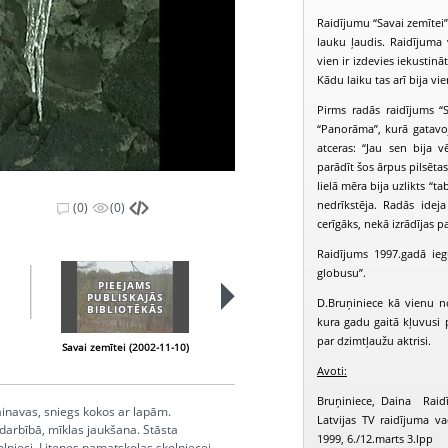
Raidījumu “Savai zemītei”
lauku ļaudis. Raidījuma v
vien ir izdevies iekustin
Kādu laiku tas arī bija vi
Pirms radās raidījums “
“Panorāma”, kurā gatavoj
atceras: “Jau sen bija v
parādīt šos ārpus pilsēta
lielā mēra bija uzlikts “t
nedrīkstēja. Radās idej
(0)
(0)
cerīgāks, nekā izrādījas pa
Raidījums 1997.gadā ie
globusu”.
PIEEJAMS
PUBLISKAJĀS
D.Bruņiniece kā vienu no 
BIBLIOTĒKĀS
kura gadu gaitā kļuvusi 
par dzimtļaužu aktrisi.
Savai zemītei (2002-11-10)
Savai zemītei (2002-11-17)
S
Avoti:
Bruņiniece, Daina Raidī
ainavas, sniegs kokos ar lapām.
Latvijas TV raidījuma va
arbībā, mīklas jaukšana. Stāsta
1999, 6./12.marts 3.lpp
jolnieci, Litenes pamatskolas skolniecei