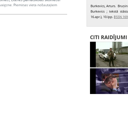
s Zvaigzne. Piemiņas vieta nošautajiem
Burkevics, Arturs. Bruņini
enes māja * Truškopība un paipalu
Burkevics ; tekstā stās
as, ķauķis kūtī, bišu saimes. Stāsta
16.apr.), 10.lpp. [
ISSN 169
CITI RAIDĪJUM
 Jānis, Ciglis Gunārs, Ķelle Jānis,