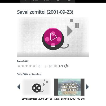
Savai zemītei (2001-09-23)
Novērtēt:
(0)
(0)
(12)
Saistītās epizodes:
PIEEJAMS
PIEEJA
PUBLISKAJĀS
PUBLISK
BIBLIOTĒKĀS
BIBLIOT
Savai zemītei (2001-09-16)
Savai zemītei (2001-09-30)
Savai zemītei (2