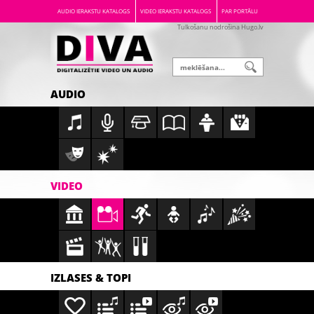
AUDIO IERAKSTU KATALOGS
VIDEO IERAKSTU KATALOGS
PAR PORTĀLU
Tulkošanu nodrošina Hugo.lv
AUDIO
VIDEO
IZLASES & TOPI