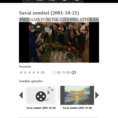
Savai zemītei (2001-10-21)
PIEEJAMS PUBLISKAJĀS BIBLIOTĒKĀS
Novērtēt:
(0)
(0)
(0)
Saistītās epizodes:
PIEEJAMS
PIEEJA
PUBLISKAJĀS
PUBLISK
BIBLIOTĒKĀS
BIBLIOT
Savai zemītei (2001-10-20)
Savai zemītei (2001-10-28)
Savai zemītei (20