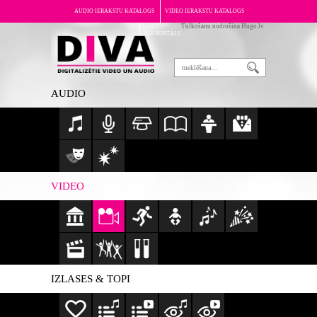
AUDIO IERAKSTU KATALOGS
VIDEO IERAKSTU KATALOGS
Tulkošanu nodrošina Hugo.lv
PAR PORTĀLU
AUDIO
VIDEO
IZLASES & TOPI