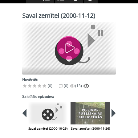
Savai zemītei (2000-11-12)
Novērtēt:
(0)
(0)
(13)
Saistītās epizodes:
PIEEJAMS
PIEEJA
PUBLISKAJĀS
PUBLISK
BIBLIOTĒKĀS
BIBLIOT
Savai zemītei (2000-10-29)
Savai zemītei (2000-11-26)
Savai zemītei (2