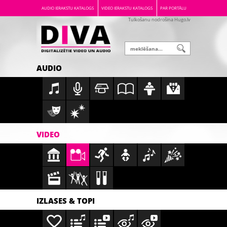
AUDIO IERAKSTU KATALOGS
VIDEO IERAKSTU KATALOGS
PAR PORTĀLU
Tulkošanu nodrošina Hugo.lv
AUDIO
VIDEO
IZLASES & TOPI