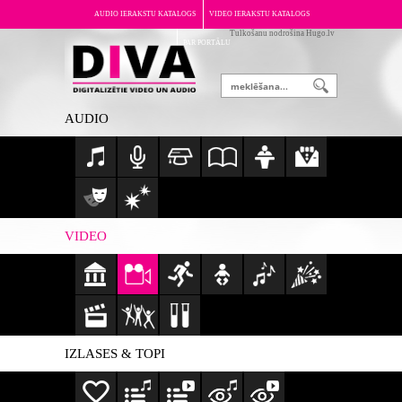
AUDIO IERAKSTU KATALOGS
VIDEO IERAKSTU KATALOGS
Tulkošanu nodrošina Hugo.lv
PAR PORTĀLU
AUDIO
VIDEO
IZLASES & TOPI