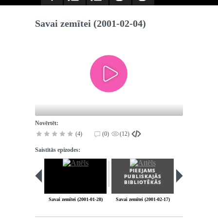
Savai zemītei (2001-02-04)
Novērtēt:
(4)
(0)
(12)
Saistītās epizodes:
PIEEJAMS
PUBLISKAJĀS
BIBLIOTĒKĀS
Savai zemītei (2001-01-28)
Savai zemītei (2001-02-17)
Savai zemītei (2