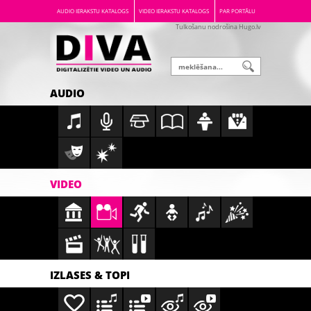
AUDIO IERAKSTU KATALOGS
VIDEO IERAKSTU KATALOGS
PAR PORTĀLU
Tulkošanu nodrošina Hugo.lv
AUDIO
VIDEO
IZLASES & TOPI