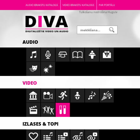
AUDIO IERAKSTU KATALOGS
VIDEO IERAKSTU KATALOGS
PAR PORTĀLU
Tulkošanu nodrošina Hugo.lv
AUDIO
VIDEO
IZLASES & TOPI