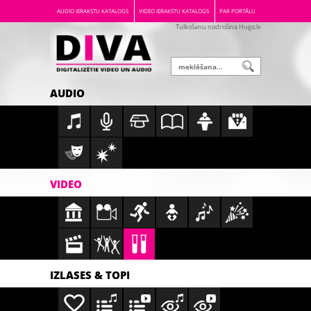
AUDIO IERAKSTU KATALOGS
VIDEO IERAKSTU KATALOGS
PAR PORTĀLU
Tulkošanu nodrošina Hugo.lv
AUDIO
VIDEO
IZLASES & TOPI