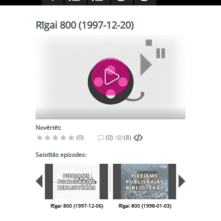
Rīgai 800 (1997-12-20)
Novērtēt:
(0)
(0)
(8)
Saistītās epizodes:
PIEEJAMS
PIEEJAMS
PIEEJA
PUBLISKAJĀS
PUBLISKAJĀS
PUBLISK
BIBLIOTĒKĀS
BIBLIOTĒKĀS
BIBLIOT
Rīgai 800 (1997-12-06)
Rīgai 800 (1998-01-03)
Rīgai 800 (199