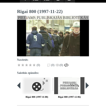
Rīgai 800 (1997-11-22)
PIEEJAMS PUBLISKAJĀS BIBLIOTĒKĀS
Novērtēt:
(0)
(0)
(0)
Saistītās epizodes:
PIEEJAMS
PUBLISKAJĀS
BIBLIOTĒKĀS
Rīgai 800 (1997-11-08)
Rīgai 800 (1997-12-06)
Rīgai 800 (199