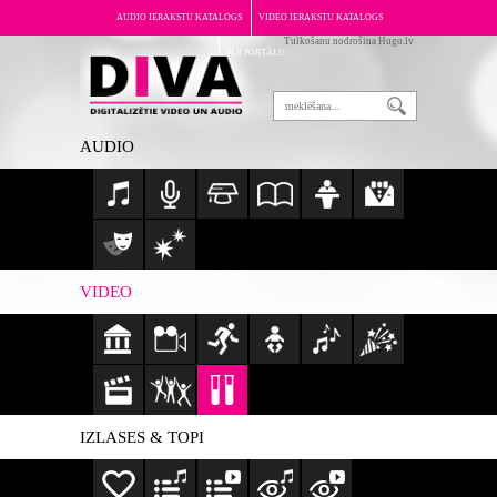
AUDIO IERAKSTU KATALOGS
VIDEO IERAKSTU KATALOGS
Tulkošanu nodrošina Hugo.lv
PAR PORTĀLU
AUDIO
VIDEO
IZLASES & TOPI