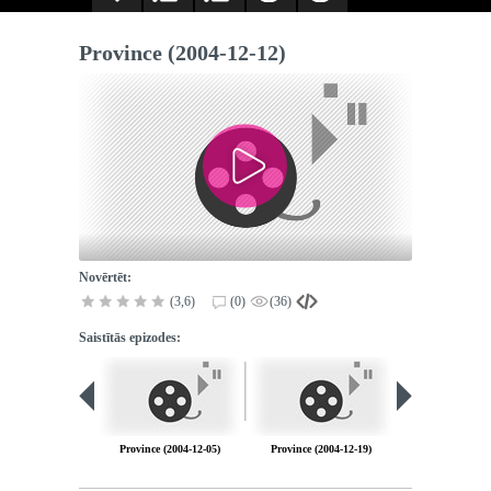
Province (2004-12-12)
Novērtēt:
(3,6)
(0)
(36)
Saistītās epizodes:
Province (2004-12-05)
Province (2004-12-19)
Province (2004