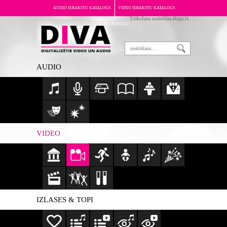
AUDIO IERAKSTU KATALOGS
VIDEO IERAKSTU KATALOGS
Tulkošanu nodrošina Hugo.lv
PAR PORTĀLU
AUDIO
VIDEO
IZLASES & TOPI