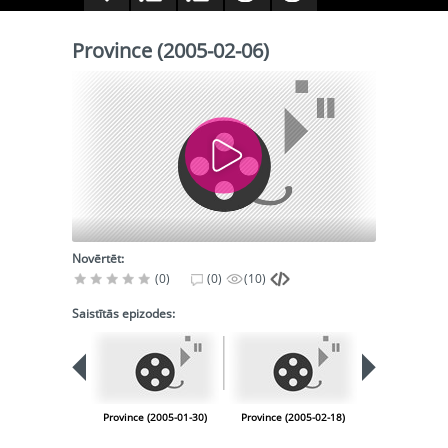
Province (2005-02-06)
Novērtēt:
(0)
(0)
(10)
Saistītās epizodes:
PIEEJA
PUBLISK
BIBLIOT
Province (2005-01-30)
Province (2005-02-18)
Province (200