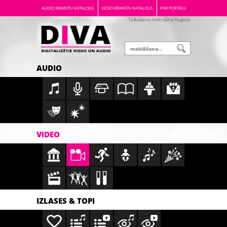
AUDIO IERAKSTU KATALOGS
VIDEO IERAKSTU KATALOGS
PAR PORTĀLU
Tulkošanu nodrošina Hugo.lv
AUDIO
VIDEO
IZLASES & TOPI