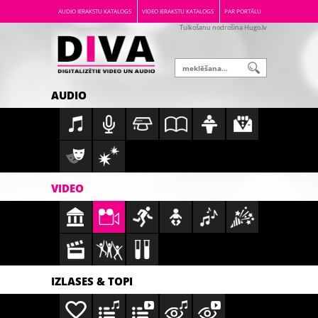
AUDIO IERAKSTU KATALOGS
VIDEO IERAKSTU KATALOGS
PAR PORTĀLU
Tulkošanu nodrošina Hugo.lv
AUDIO
VIDEO
IZLASES & TOPI