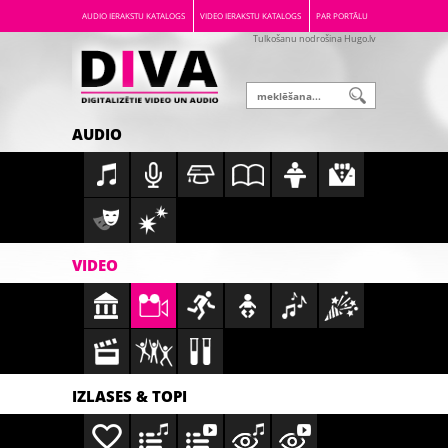
AUDIO IERAKSTU KATALOGS
VIDEO IERAKSTU KATALOGS
PAR PORTĀLU
Tulkošanu nodrošina Hugo.lv
AUDIO
VIDEO
IZLASES & TOPI