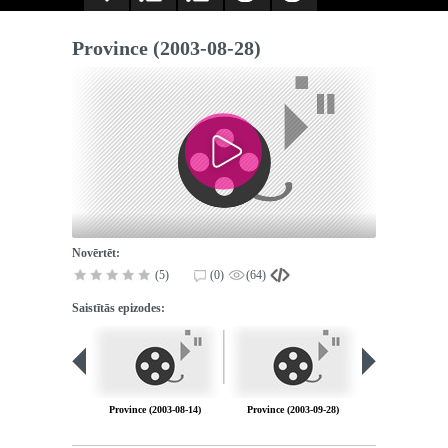
Province (2003-08-28)
Novērtēt:
(5)
(0)
(64)
Saistītās epizodes:
Province (2003-08-14)
Province (2003-09-28)
Province (2003