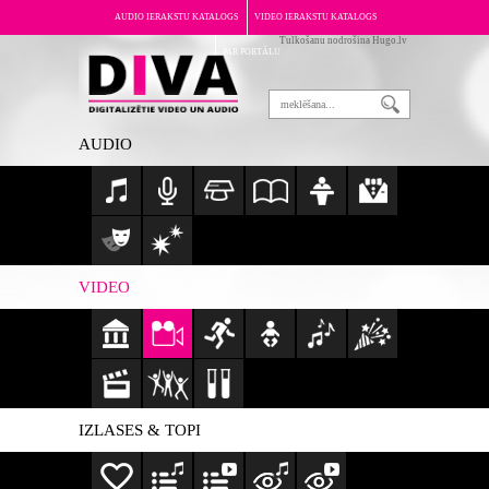
AUDIO IERAKSTU KATALOGS
VIDEO IERAKSTU KATALOGS
Tulkošanu nodrošina Hugo.lv
PAR PORTĀLU
AUDIO
VIDEO
IZLASES & TOPI