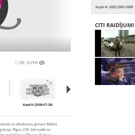
Kopā-N: 2003;2005-2008
CITI RAIDĪJUM
(0)
(53)
PIEEJAMS
PUBLISKAJĀS
BIBLIOTĒKĀS
Kopā-N (2008-07-28)
Kopā-N (2008-08-25)
ikšanās ar Jēkabsonu ģimeni Mātes
egrācija, Rīgas 234. bērnudārza
īgo mākslinieci Oksanu Baikovu