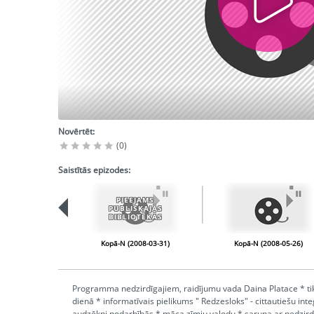
Novērtēt:
(0)
Saistītās epizodes:
PIEEJAMS
PUBLISKAJĀS
BIBLIOTĒKĀS
Kopā-N (2008-03-31)
Kopā-N (2008-05-26)
Programma nedzirdīgajiem, raidījumu vada Daina Platace * t
dienā * informatīvais pielikums " Redzesloks" - cittautiešu int
audzēkņi nodarbībās * māca zīmju valodu * saruna ar nedzird