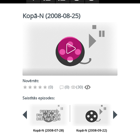
Kopā-N (2008-08-25)
Novērtēt:
(0)
(0)
(30)
Saistītās epizodes:
PIEEJAMS
PIEEJA
PUBLISKAJĀS
PUBLISK
BIBLIOTĒKĀS
BIBLIOT
Kopā-N (2008-07-28)
Kopā-N (2008-09-22)
Kopā-N (2008