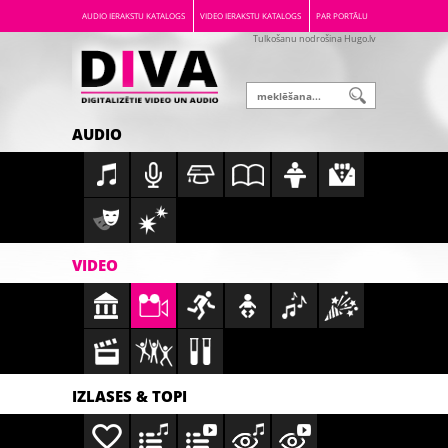
AUDIO IERAKSTU KATALOGS
VIDEO IERAKSTU KATALOGS
PAR PORTĀLU
Tulkošanu nodrošina Hugo.lv
AUDIO
VIDEO
IZLASES & TOPI