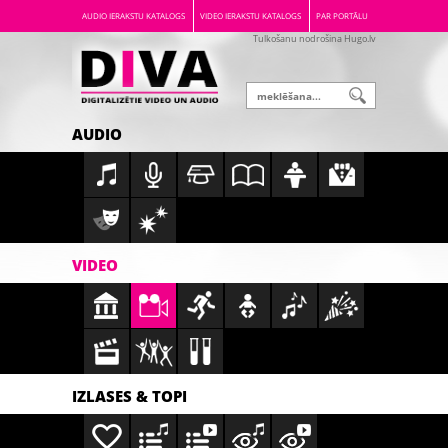
AUDIO IERAKSTU KATALOGS
VIDEO IERAKSTU KATALOGS
PAR PORTĀLU
Tulkošanu nodrošina Hugo.lv
AUDIO
VIDEO
IZLASES & TOPI