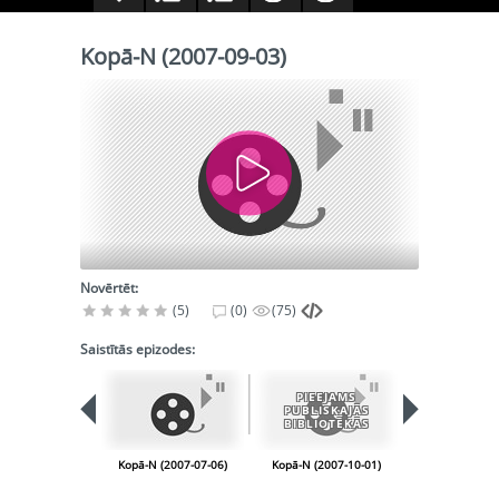
Kopā-N (2007-09-03)
Novērtēt:
(5)
(0)
(75)
Saistītās epizodes:
PIEEJAMS
PIEEJA
PUBLISKAJĀS
PUBLISK
BIBLIOTĒKĀS
BIBLIOT
Kopā-N (2007-07-06)
Kopā-N (2007-10-01)
Kopā-N (2007