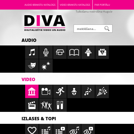
AUDIO IERAKSTU KATALOGS
VIDEO IERAKSTU KATALOGS
PAR PORTĀLU
Tulkošanu nodrošina Hugo.lv
AUDIO
VIDEO
IZLASES & TOPI