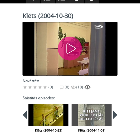
Klēts (2004-10-30)
Novērtēt:
(0)
(0)
(18)
Saistītās epizodes:
PIEEJAMS
PIEEJA
PUBLISKAJĀS
PUBLISK
BIBLIOTĒKĀS
BIBLIOT
Klēts (2004-10-23)
Klēts (2004-11-09)
Klēts (2004-