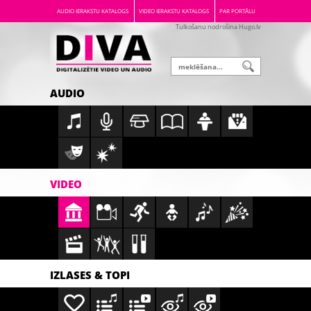
AUDIO IERAKSTU KATALOGS
VIDEO IERAKSTU KATALOGS
PAR PORTĀLU
Tulkošanu nodrošina Hugo.lv
AUDIO
VIDEO
IZLASES & TOPI