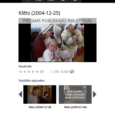
Klēts (2004-12-25)
PIEEJAMS PUBLISKAJĀS BIBLIOTĒKĀS
Novērtēt:
(0)
(0)
(0)
Saistītās epizodes:
PIEEJAMS
PIEEJA
PUBLISKAJĀS
PUBLISK
BIBLIOTĒKĀS
BIBLIOT
Klēts (2004-12-18)
Klēts (2005-01-04)
Klēts (2005-