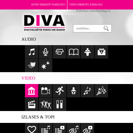
AUDIO IERAKSTU KATALOGS
VIDEO IERAKSTU KATALOGS
Tulkošanu nodrošina Hugo.lv
PAR PORTĀLU
AUDIO
VIDEO
IZLASES & TOPI