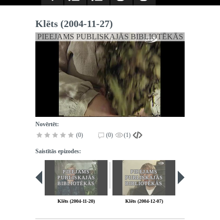
Klēts (2004-11-27)
PIEEJAMS PUBLISKAJĀS BIBLIOTĒKĀS
Novērtēt:
(0)
(0)
(1)
Saistītās epizodes:
PIEEJAMS
PIEEJAMS
PUBLISKAJĀS
PUBLISKAJĀS
BIBLIOTĒKĀS
BIBLIOTĒKĀS
Klēts (2004-11-20)
Klēts (2004-12-07)
Klēts (2004-1