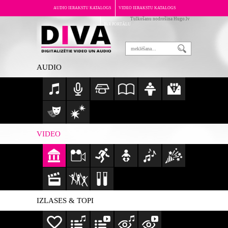
AUDIO IERAKSTU KATALOGS
VIDEO IERAKSTU KATALOGS
Tulkošanu nodrošina Hugo.lv
PAR PORTĀLU
AUDIO
VIDEO
IZLASES & TOPI