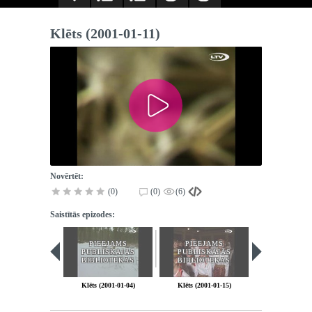
Klēts (2001-01-11)
Novērtēt:
(0)
(0)
(6)
Saistītās epizodes:
PIEEJAMS
PIEEJAMS
PIEEJA
PUBLISKAJĀS
PUBLISKAJĀS
PUBLISK
BIBLIOTĒKĀS
BIBLIOTĒKĀS
BIBLIOT
Klēts (2001-01-04)
Klēts (2001-01-15)
Klēts (2001-