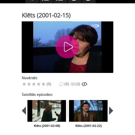
Klēts (2001-02-15)
Novērtēt:
(0)
(0)
(3)
Saistītās epizodes:
PIEEJA
PUBLISK
BIBLIOT
Klēts (2001-02-08)
Klēts (2001-02-22)
Klēts (2001-