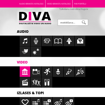
AUDIO IERAKSTU KATALOGS
VIDEO IERAKSTU KATALOGS
PAR PORTĀLU
Tulkošanu nodrošina Hugo.lv
AUDIO
VIDEO
IZLASES & TOPI