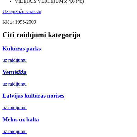
VIDĒJAIS VĒRTĒJUMS
: 4,6 (46)
Uz epizožu sarakstu
Klēts: 1995-2009
Citi raidījumi kategorijā
Kultūras parks
uz raidījumu
Vernisāža
uz raidījumu
Latvijas kultūras norises
uz raidījumu
Melns uz balta
uz raidījumu