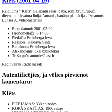
Klēts (2001-04-19)
Raidījums " Klēts" Galapagu salās; daba, roņi, bruņurupuči,
dievnami, ekvatora līnija, šamanis, banānu plantācijas. Izmantots
Luhses A. videomateriāls
Ētera datumi:
2001-02-02
Hronometrāža:
0:14:05
Piedalās:
Freinberga Ieva
Režisors:
Kaldava Ginta
Redaktors:
Freinberga Ieva
Atskaņojams:
tikai bibliotēkās
Trešo pušu autortiesības:
Ir
Rādīt vairāk
Rādīt mazāk
Autentificējies, ja vēlies pievienot
komentāru:
Klēts
PIEEJAMAS
: 330 epizodes
KOPĀ SKATĪTAS
: 1906 reizes