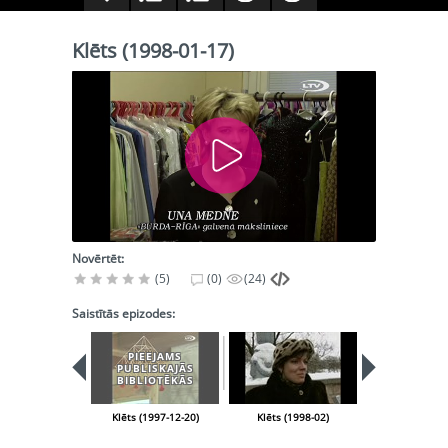
Klēts (1998-01-17)
Novērtēt:
(5)
(0)
(24)
Saistītās epizodes:
PIEEJAMS
PIEEJA
PUBLISKAJĀS
PUBLISK
BIBLIOTĒKĀS
BIBLIOT
Klēts (1997-12-20)
Klēts (1998-02)
Klēts (1998-