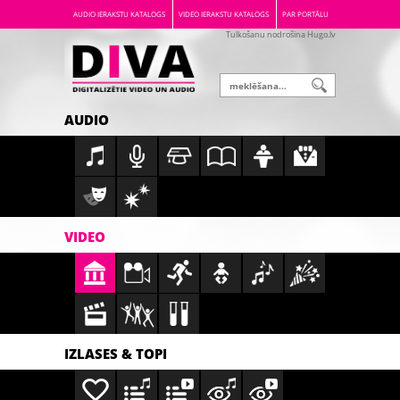
AUDIO IERAKSTU KATALOGS
VIDEO IERAKSTU KATALOGS
PAR PORTĀLU
Tulkošanu nodrošina Hugo.lv
AUDIO
VIDEO
IZLASES & TOPI