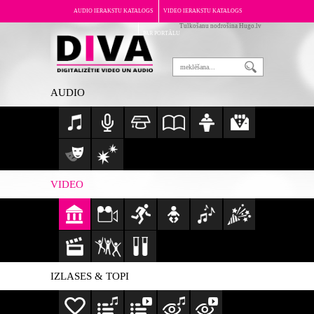
AUDIO IERAKSTU KATALOGS
VIDEO IERAKSTU KATALOGS
Tulkošanu nodrošina Hugo.lv
PAR PORTĀLU
AUDIO
VIDEO
IZLASES & TOPI