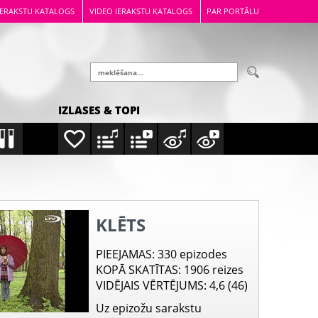
IERAKSTU KATALOGS
VIDEO IERAKSTU KATALOGS
PAR PORTĀLU
IZLASES & TOPI
KLĒTS
PIEEJAMAS
: 330 epizodes
KOPĀ SKATĪTAS
: 1906 reizes
VIDĒJAIS VĒRTĒJUMS
: 4,6 (46)
Uz epizožu sarakstu