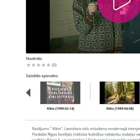
Novērtēt:
(0)
Saistītās epizodes:
PIEEJAMS
PUBLISKAJĀS
BIBLIOTĒKĀS
Klēts (1999-02-14)
Klēts (1999-04-08)
Raidījums " Klēts". Latviskais stils mūsdienu modernajā interjer
Piedalās Rīgas lietišķās mākslas koledžas rokdarbu nodaļas va
vadītāja Bērza S. un restorāna " Staburags" personāls; restor