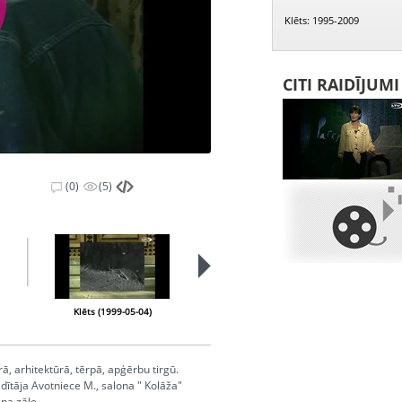
Klēts: 1995-2009
CITI RAIDĪJUM
(0)
(5)
PIEEJAMS
PUBLISKAJĀS
BIBLIOTĒKĀS
Klēts (1999-05-04)
Klēts (1999-06-01)
ā, arhitektūrā, tērpā, apģērbu tirgū.
dītāja Avotniece M., salona " Kolāža"
āna zāle