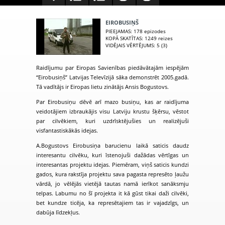
EIROBUSIŅŠ
PIEEJAMAS
: 178 epizodes
KOPĀ SKATĪTAS
: 1249 reizes
VIDĒJAIS VĒRTĒJUMS
: 5 (3)
Raidījumu par Eiropas Savienības piedāvātajām iespējām
“Eirobusiņš” Latvijas Televīzijā sāka demonstrēt 2005.gadā.
Tā vadītājs ir Eiropas lietu zinātājs Ansis Bogustovs.
Par Eirobusiņu dēvē arī mazo busiņu, kas ar raidījuma
veidotājiem izbraukājis visu Latviju krustu šķērsu, vēstot
par cilvēkiem, kuri uzdrīsktējušies un realizējuši
visfantastiskākās idejas.
A.Bogustovs Eirobusiņa barucienu laikā saticis daudz
interesantu cilvēku, kuri īstenojuši dažādas vērtīgas un
interesantas projektu idejas. Piemēram, viņš saticis kundzi
gados, kura rakstīja projektu sava pagasta represēto ļaužu
vārdā, jo vēlējās vietējā tautas namā ierīkot sanāksmju
telpas. Labumu no šī projekta it kā gūst tikai daži cilvēki,
bet kundze ticēja, ka represētajiem tas ir vajadzīgs, un
dabūja līdzekļus.