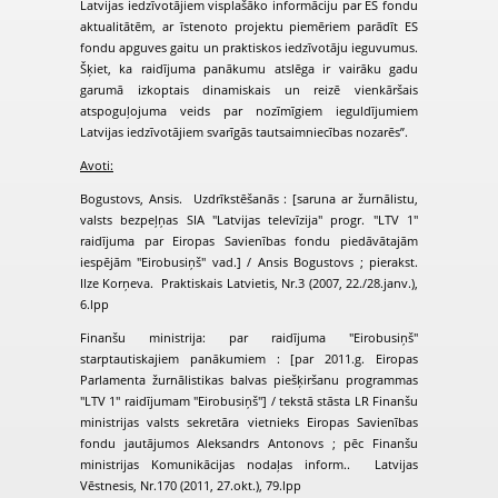
Latvijas iedzīvotājiem visplašāko informāciju par ES fondu
aktualitātēm, ar īstenoto projektu piemēriem parādīt ES
fondu apguves gaitu un praktiskos iedzīvotāju ieguvumus.
Šķiet, ka raidījuma panākumu atslēga ir vairāku gadu
garumā izkoptais dinamiskais un reizē vienkāršais
atspoguļojuma veids par nozīmīgiem ieguldījumiem
Latvijas iedzīvotājiem svarīgās tautsaimniecības nozarēs”.
Avoti:
Bogustovs, Ansis. Uzdrīkstēšanās : [saruna ar žurnālistu,
valsts bezpeļņas SIA "Latvijas televīzija" progr. "LTV 1"
raidījuma par Eiropas Savienības fondu piedāvātajām
iespējām "Eirobusiņš" vad.] / Ansis Bogustovs ; pierakst.
Ilze Korņeva. Praktiskais Latvietis, Nr.3 (2007, 22./28.janv.),
6.lpp
Finanšu ministrija: par raidījuma "Eirobusiņš"
starptautiskajiem panākumiem : [par 2011.g. Eiropas
Parlamenta žurnālistikas balvas piešķiršanu programmas
"LTV 1" raidījumam "Eirobusiņš"] / tekstā stāsta LR Finanšu
ministrijas valsts sekretāra vietnieks Eiropas Savienības
fondu jautājumos Aleksandrs Antonovs ; pēc Finanšu
ministrijas Komunikācijas nodaļas inform.. Latvijas
Vēstnesis, Nr.170 (2011, 27.okt.), 79.lpp