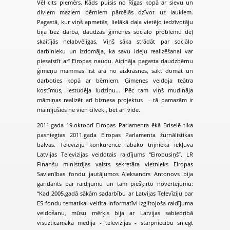
Vēl cits piemērs. Kāds puisis no Rīgas kopā ar sievu un
diviem maziem bērniem pārcēlās dzīvot uz laukiem.
Pagastā, kur viņš apmetās, lielākā daļa vietējo iedzīvotāju
bija bez darba, daudzas ģimenes sociālo problēmu dēļ
skaitījās nelabvēlīgas. Viņš sāka strādāt par sociālo
darbinieku un izdomāja, ka savu ideju realizēšanai var
piesaistīt arī Eiropas naudu. Aicināja pagasta daudzbērnu
ģimeņu mammas līst ārā no aizkrāsnes, sākt domāt un
darboties kopā ar bērniem. Ģimenes veidoja teātra
kostīmus, iestudēja ludziņu… Pēc tam viņš mudināja
māmiņas realizēt arī biznesa projektus - tā pamazām ir
mainījušies ne vien cilvēki, bet arī vide.
2011.gada 19.oktobrī Eiropas Parlamenta ēkā Briselē tika
pasniegtas 2011.gada Eiropas Parlamenta žurnālistikas
balvas. Televīziju konkurencē labāko trijniekā iekļuva
Latvijas Televizijas veidotais raidījums “Eirobusiņš”. LR
Finanšu ministrijas valsts sekretāra vietnieks Eiropas
Savienības fondu jautājumos Aleksandrs Antonovs bija
gandarīts par raidījumu un tam piešķirto novērtējumu:
“Kad 2005.gadā sākām sadarbību ar Latvijas Televīziju par
ES fondu tematikai veltīta informatīvi izglītojoša raidījuma
veidošanu, mūsu mērķis bija ar Latvijas sabiedrībā
visuzticamākā medija - televīzijas - starpniecību sniegt