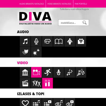
AUDIO IERAKSTU KATALOGS
VIDEO IERAKSTU KATALOGS
PAR PORTĀLU
Tulkošanu nodrošina Hugo.lv
AUDIO
VIDEO
IZLASES & TOPI