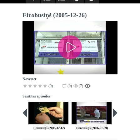
Eirobusiņš (2005-12-26)
Novērtēt:
(0)
(0)
(7)
Saistītās epizodes:
Eirobusiņš (2005-12-12)
Eirobusiņš (2006-01-09)
Eirobusiņš (200