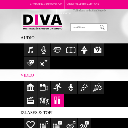
AUDIO IERAKSTU KATALOGS
VIDEO IERAKSTU KATALOGS
Tulkošanu nodrošina Hugo.lv
PAR PORTĀLU
AUDIO
VIDEO
IZLASES & TOPI