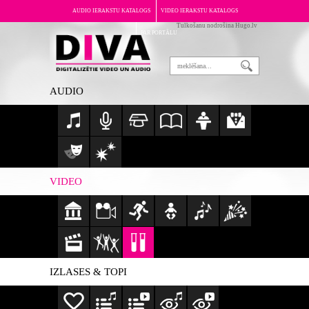
AUDIO IERAKSTU KATALOGS
VIDEO IERAKSTU KATALOGS
Tulkošanu nodrošina Hugo.lv
PAR PORTĀLU
AUDIO
VIDEO
IZLASES & TOPI