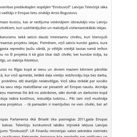
ienības piedāvātajām iespējām “Eirobusiņš” Latvijas Televīzijā sāka
vadītājs ir Eiropas lietu zinātājs Ansis Bogustovs.
mazo busiņu, kas ar raidījuma veidotājiem izbraukājis visu Latviju
cilvēkiem, kuri uzdrīsktējušies un realizējuši visfantastiskākās idejas.
arucienu laikā saticis daudz interesantu cilvēku, kuri īstenojuši
resantas projektu idejas. Piemēram, viņš saticis kundzi gados, kura
gasta represēto ļaužu vārdā, jo vēlējās vietējā tautas namā ierīkot
no šī projekta it kā gūst tikai daži cilvēki, bet kundze ticēja, ka
zīgs, un dabūja līdzekļus.
puisis no Rīgas kopā ar sievu un diviem maziem bērniem pārcēlās
ā, kur viņš apmetās, lielākā daļa vietējo iedzīvotāju bija bez darba,
problēmu dēļ skaitījās nelabvēlīgas. Viņš sāka strādāt par sociālo
a savu ideju realizēšanai var piesaistīt arī Eiropas naudu. Aicināja
ņu mammas līst ārā no aizkrāsnes, sākt domāt un darboties kopā
doja teātra kostīmus, iestudēja ludziņu… Pēc tam viņš mudināja
nesa projektus - tā pamazām ir mainījušies ne vien cilvēki, bet arī
Eirobusiņš (2008-08-20)
Eirobusiņš (2008-09-03)
Eirobusiņš (2
ropas Parlamenta ēkā Briselē tika pasniegtas 2011.gada Eiropas
s balvas. Televīziju konkurencē labāko trijniekā iekļuva Latvijas
dījums “Eirobusiņš”. LR Finanšu ministrijas valsts sekretāra vietnieks
u jautājumos Aleksandrs Antonovs bija gandarīts par raidījumu un