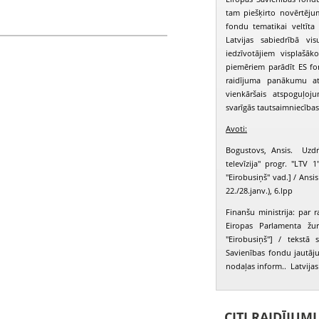
tam piešķirto novērtēju
fondu tematikai veltīta
o, Maso Piero Dal, Jorge Humberto,
Latvijas sabiedrībā vis
iedzīvotājiem visplašā
piemēriem parādīt ES fo
raidījuma panākumu at
vienkāršais atspoguļoj
svarīgās tautsaimniecības
Avoti:
Bogustovs, Ansis. Uzdrī
televīzija" progr. "LTV
"Eirobusiņš" vad.] / Ansis
22./28.janv.), 6.lpp
Finanšu ministrija: par 
Eiropas Parlamenta žur
"Eirobusiņš"] / tekstā 
Savienības fondu jautāj
nodaļas inform.. Latvijas 
CITI RAIDĪJUM