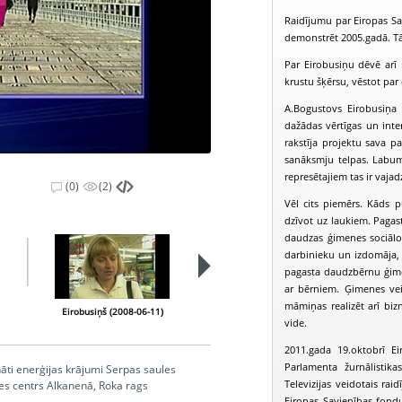
Raidījumu par Eiropas Sav
demonstrēt 2005.gadā. Tā 
Par Eirobusiņu dēvē arī 
krustu šķērsu, vēstot par 
A.Bogustovs Eirobusiņa b
dažādas vērtīgas un inte
rakstīja projektu sava pa
sanāksmju telpas. Labumu 
represētajiem tas ir vajad
(0)
(2)
Vēl cits piemērs. Kāds 
dzīvot uz laukiem. Pagast
daudzas ģimenes sociālo 
darbinieku un izdomāja, k
pagasta daudzbērnu ģime
ar bērniem. Ģimenes vei
māmiņas realizēt arī biz
Eirobusiņš (2008-06-11)
Eirobusiņš (2008-06-25)
vide.
2011.gada 19.oktobrī Ei
Parlamenta žurnālistika
nāti enerģijas krājumi Serpas saules
Televizijas veidotais rai
tnes centrs Alkanenā, Roka rags
Eiropas Savienības fond