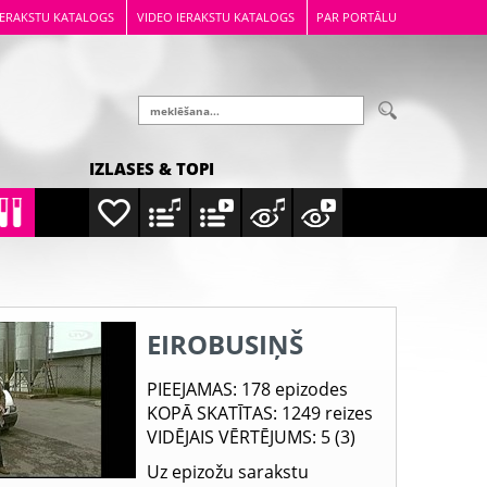
IERAKSTU KATALOGS
VIDEO IERAKSTU KATALOGS
PAR PORTĀLU
IZLASES & TOPI
EIROBUSIŅŠ
PIEEJAMAS
: 178 epizodes
KOPĀ SKATĪTAS
: 1249 reizes
VIDĒJAIS VĒRTĒJUMS
: 5 (3)
Uz epizožu sarakstu