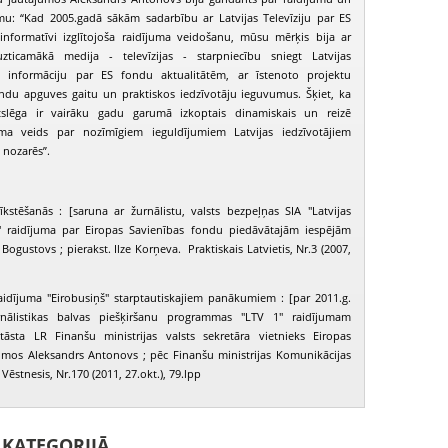
mu: “Kad 2005.gadā sākām sadarbību ar Latvijas Televīziju par ES
 informatīvi izglītojoša raidījuma veidošanu, mūsu mērķis bija ar
uzticamākā medija - televīzijas - starpniecību sniegt Latvijas
ko informāciju par ES fondu aktualitātēm, ar īstenoto projektu
ndu apguves gaitu un praktiskos iedzīvotāju ieguvumus. Šķiet, ka
slēga ir vairāku gadu garumā izkoptais dinamiskais un reizē
uma veids par nozīmīgiem ieguldījumiem Latvijas iedzīvotājiem
 nozarēs”.
kstēšanās : [saruna ar žurnālistu, valsts bezpeļņas SIA "Latvijas
 1" raidījuma par Eiropas Savienības fondu piedāvātajām iespējām
 Bogustovs ; pierakst. Ilze Korņeva. Praktiskais Latvietis, Nr.3 (2007,
raidījuma "Eirobusiņš" starptautiskajiem panākumiem : [par 2011.g.
nālistikas balvas piešķiršanu programmas "LTV 1" raidījumam
stāsta LR Finanšu ministrijas valsts sekretāra vietnieks Eiropas
umos Aleksandrs Antonovs ; pēc Finanšu ministrijas Komunikācijas
Vēstnesis, Nr.170 (2011, 27.okt.), 79.lpp
I KATEGORIJĀ