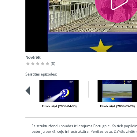
Novērtēt:
(0)
Saistītās epizodes:
Eirobusiņš (2008-04-30)
Eirobusiņš (2008-05-28)
Es struktūrfondu naudas izlietojums Portugālē. Kā tiek papildi
bateriju parkā, ceļu infrastruktūra, Penišes osta, Dzīvās zinā