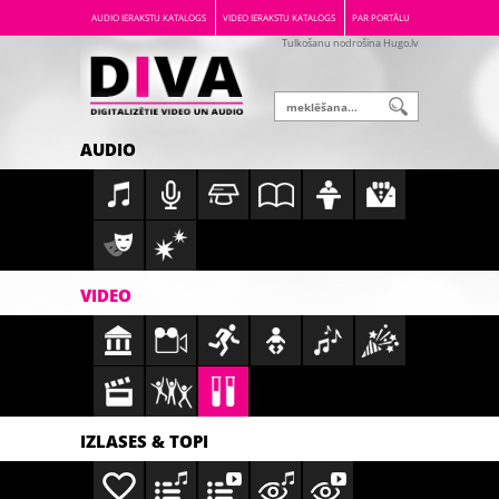
AUDIO IERAKSTU KATALOGS
VIDEO IERAKSTU KATALOGS
PAR PORTĀLU
Tulkošanu nodrošina Hugo.lv
AUDIO
VIDEO
IZLASES & TOPI