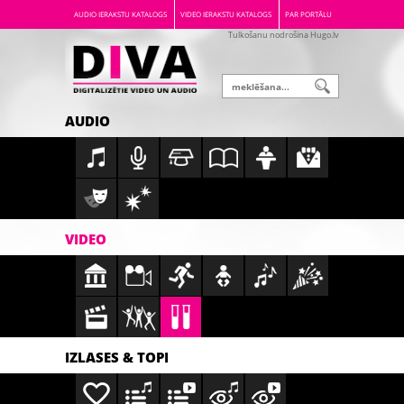
AUDIO IERAKSTU KATALOGS
VIDEO IERAKSTU KATALOGS
PAR PORTĀLU
Tulkošanu nodrošina Hugo.lv
AUDIO
VIDEO
IZLASES & TOPI