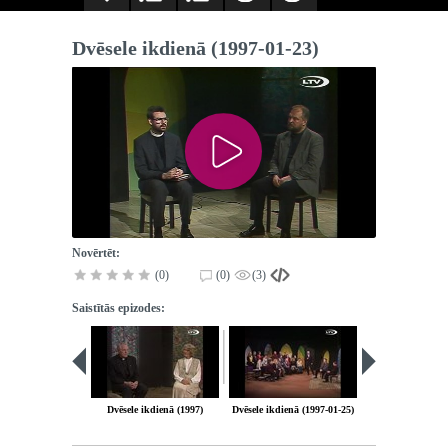
Dvēsele ikdienā (1997-01-23)
Novērtēt:
(0)
(0)
(3)
Saistītās epizodes:
Dvēsele ikdienā (1997)
Dvēsele ikdienā (1997-01-25)
Dvēsele ikdienā (