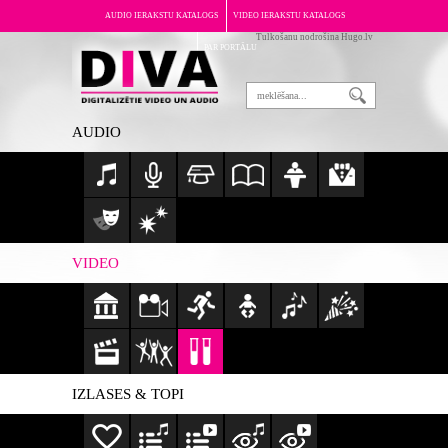
AUDIO IERAKSTU KATALOGS
VIDEO IERAKSTU KATALOGS
Tulkošanu nodrošina Hugo.lv
PAR PORTĀLU
AUDIO
VIDEO
IZLASES & TOPI