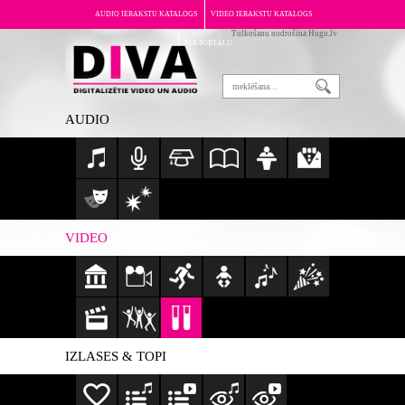
AUDIO IERAKSTU KATALOGS
VIDEO IERAKSTU KATALOGS
Tulkošanu nodrošina Hugo.lv
PAR PORTĀLU
AUDIO
VIDEO
IZLASES & TOPI