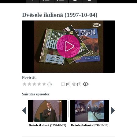
Dvēsele ikdienā (1997-10-04)
Novērtēt:
(0)
(0)
(5)
Saistītās epizodes:
Dvēsele ikdienā (1997-09-29)
Dvēsele ikdienā (1997-10-18)
Dvēsele ikdienā (