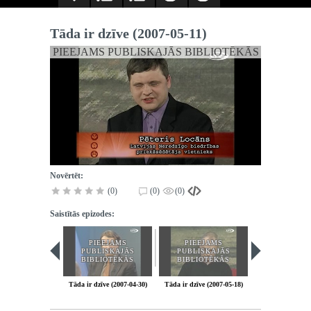
Tāda ir dzīve (2007-05-11)
PIEEJAMS PUBLISKAJĀS BIBLIOTĒKĀS
Novērtēt:
(0)
(0)
(0)
Saistītās epizodes:
PIEEJAMS
PIEEJAMS
PIEEJA
PUBLISKAJĀS
PUBLISKAJĀS
PUBLISK
BIBLIOTĒKĀS
BIBLIOTĒKĀS
BIBLIOT
Tāda ir dzīve (2007-04-30)
Tāda ir dzīve (2007-05-18)
Tāda ir dzīve (2