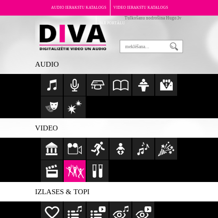
AUDIO IERAKSTU KATALOGS
VIDEO IERAKSTU KATALOGS
Tulkošanu nodrošina Hugo.lv
PAR PORTĀLU
AUDIO
VIDEO
IZLASES & TOPI