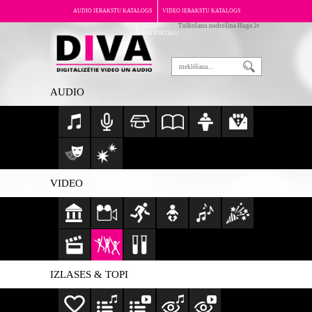
AUDIO IERAKSTU KATALOGS
VIDEO IERAKSTU KATALOGS
Tulkošanu nodrošina Hugo.lv
PAR PORTĀLU
AUDIO
VIDEO
IZLASES & TOPI