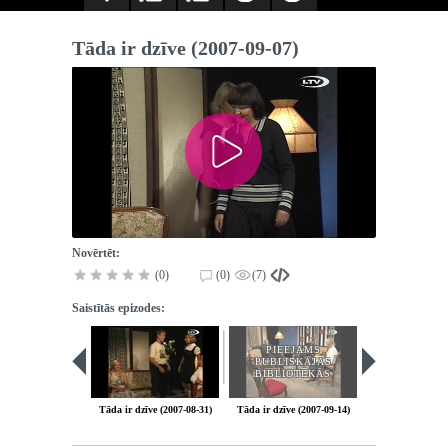
Tāda ir dzīve (2007-09-07)
Novērtēt:
(0)
(0)
(7)
Saistītās epizodes:
PIEEJAMS
PIEEJA
PUBLISKAJĀS
PUBLISK
BIBLIOTĒKĀS
BIBLIOT
Tāda ir dzīve (2007-08-31)
Tāda ir dzīve (2007-09-14)
Tāda ir dzīve (2