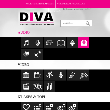
AUDIO IERAKSTU KATALOGS
VIDEO IERAKSTU KATALOGS
Tulkošanu nodrošina Hugo.lv
PAR PORTĀLU
AUDIO
VIDEO
IZLASES & TOPI