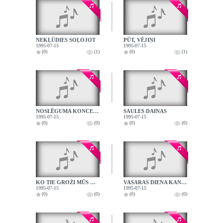
NEKĻŪDIES SOĻOJOT
PŪT, VĒJIŅI
1995-07-15
1995-07-15
(0)
(1)
(0)
(1)
NOSLĒGUMA KONCERTA ATKLĀŠANA
SAULES DAINAS
1995-07-15
1995-07-15
(0)
(0)
(0)
(0)
KO TIE GROŽI MŪS GROZA (IGAUNIJA)
VASARAS DIENA KANGASALĀ (SOMIJA)
1995-07-15
1995-07-15
(0)
(0)
(0)
(0)