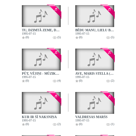
TU, DZIMTĀ ZEME, DĀRGA MAN (IGAUNIJA)
BĒDU MANU, LIELU BĒDU (LATVIJA)
1995-07-15
1995-07-15
(0)
(5)
(0)
(5)
PŪT, VĒJIŅI - MŪZIKA NO KINOFILMAS
AVE, MARIS STELLA (NORVĒĢIJA)
1995-07-15
1995-07-15
(0)
(4)
(0)
(2)
KUR IR ŠĪ NAKSNIŅA
VALDRESAS MARŠS
1995-07-15
1995-07-15
(0)
(2)
(0)
(1)