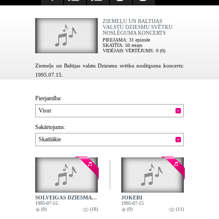
ZIEMEĻU UN BALTIJAS
VALSTU DZIESMU SVĒTKU
NOSLĒGUMA KONCERTS
PIEEJAMA
: 31 epizode
SKATĪTA
: 50 reizes
VIDĒJAIS VĒRTĒJUMS
: 0 (0)
Ziemeļu un Baltijas valstu Dziesmu svētku noslēguma koncerts:
1995.07.15.
Pieejamība:
Visur
Sakārtojums:
Skatītākie
SOLVEIGAS DZIESMA - VOKALĪZE
JOKERI
1995-07-15
1995-07-15
(0)
(18)
(0)
(11)