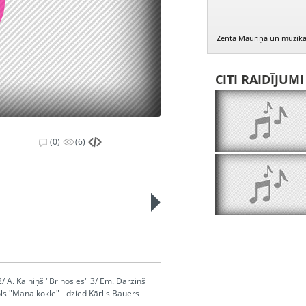
Zenta Mauriņa un mūzika:
CITI RAIDĪJUM
(0)
(6)
2/ A. Kalniņš "Brīnos es" 3/ Em. Dārziņš
ols "Mana kokle" - dzied Kārlis Bauers-