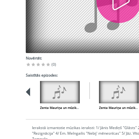
Novērtēt:
(0)
Saistītās epizodes:
Zenta Mauriņa un mūzika - 2. daļa
Zenta Mauriņa un mūzika - 1. daļa
Ierakstā izmantotie mūzikas ieraksti: 1/ Jānis Mediņš "Glāsts" 
"Rezignācija" 4/ Em. Melngailis "Nebij' mēnesnīcas" 5/ Jāz. Vīt
Zemgalis