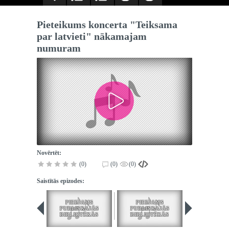
Pieteikums koncerta "Teiksama
par latvieti" nākamajam
numuram
Novērtēt:
(0)
(0)
(0)
Saistītās epizodes:
PIEEJAMS
PIEEJAMS
PUBLISKAJĀS
PUBLISKAJĀS
BIBLIOTĒKĀS
BIBLIOTĒKĀS