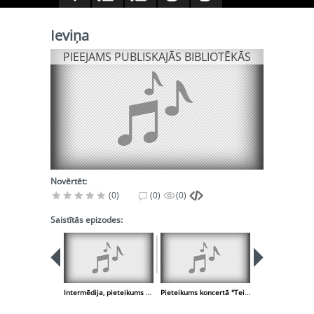
Ieviņa
PIEEJAMS PUBLISKAJĀS BIBLIOTĒKĀS
Novērtēt:
(0)
(0)
(0)
Saistītās epizodes:
PIEEJA
PUBLISK
BIBLIOT
Intermēdija, pieteikums koncertā "Teiksma par latvieti"
Pieteikums koncertā "Teiksma par latvieti"
Aijā