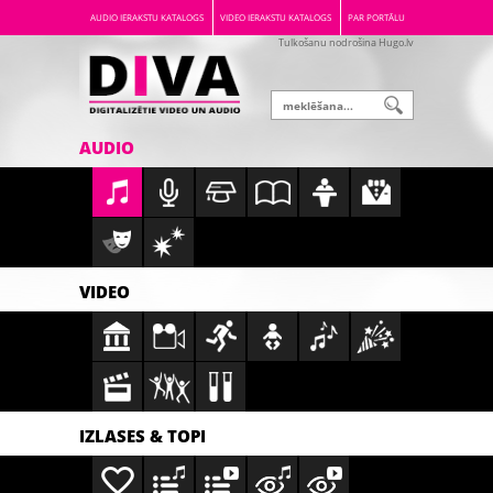
AUDIO IERAKSTU KATALOGS
VIDEO IERAKSTU KATALOGS
PAR PORTĀLU
Tulkošanu nodrošina Hugo.lv
AUDIO
VIDEO
IZLASES & TOPI