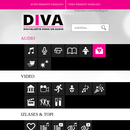
AUDIO IERAKSTU KATALOGS
VIDEO IERAKSTU KATALOGS
Tulkošanu nodrošina Hugo.lv
PAR PORTĀLU
AUDIO
VIDEO
IZLASES & TOPI