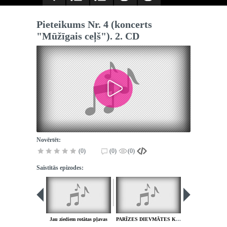
Pieteikums Nr. 4 (koncerts
"Mūžīgais ceļš"). 2. CD
Novērtēt:
(0)
(0)
(0)
Saistītās epizodes:
Jau ziediem rotātas pļavas
PARĪZES DIEVMĀTES KATEDRĀLE - Fināls