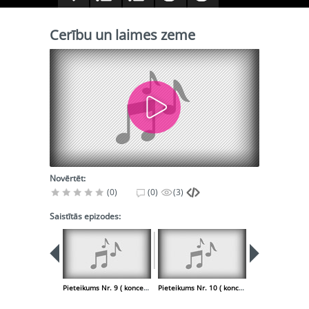
Cerību un laimes zeme
Novērtēt:
(0)
(0)
(3)
Saistītās epizodes:
Pieteikums Nr. 9 ( koncerts "Mūžīgais ceļš" ). 2. CD
Pieteikums Nr. 10 ( koncerts "Mūžīgais ceļš" ). 2. CD