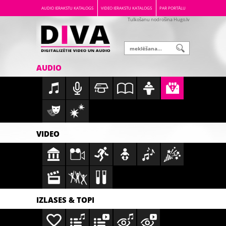
AUDIO IERAKSTU KATALOGS
VIDEO IERAKSTU KATALOGS
PAR PORTĀLU
Tulkošanu nodrošina Hugo.lv
AUDIO
VIDEO
IZLASES & TOPI