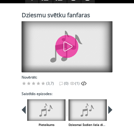
Dziesmu svētku fanfaras
Novērtēt:
(3,7)
(0)
(1)
Saistītās epizodes:
Pieteikums
Dziesmai šodien liela diena
Pieteiku