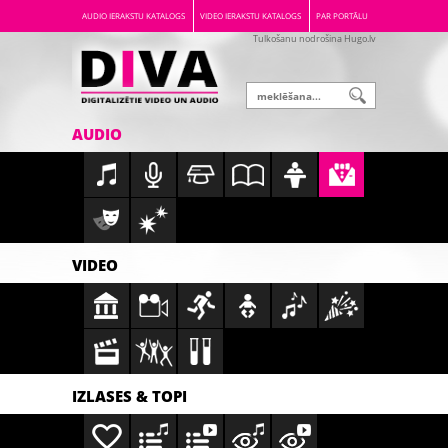
AUDIO IERAKSTU KATALOGS
VIDEO IERAKSTU KATALOGS
PAR PORTĀLU
Tulkošanu nodrošina Hugo.lv
AUDIO
VIDEO
IZLASES & TOPI