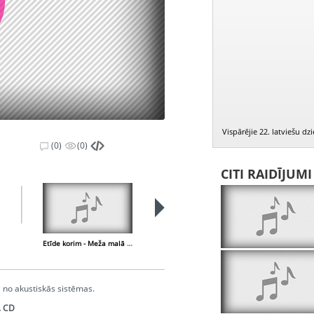
Vispārējie 22. latviešu d
(0)
(0)
CITI RAIDĪJUM
Etīde korim - Meža malā deg uguns
Tai rītā
 no akustiskās sistēmas.
. CD