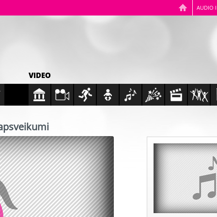
AUDIO 
VIDEO
 apsveikumi