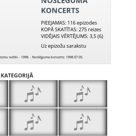
NOSLĒGUMA
KONCERTS
PIEEJAMAS
: 116 epizodes
KOPĀ SKATĪTAS
: 275 reizes
VIDĒJAIS VĒRTĒJUMS
: 3,5 (6)
Uz epizožu sarakstu
ziesmu svētki - 1998. - Noslēguma koncerts: 1998.07.05.
I KATEGORIJĀ
Liepu taka
Pieteikums
Ar laiku pu