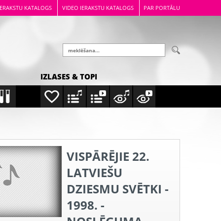
IERAKSTU KATALOGS
VIDEO IERAKSTU KATALOGS
PAR PORTĀLU
IZLASES & TOPI
VISPĀRĒJIE 22.
LATVIEŠU
DZIESMU SVĒTKI -
1998. -