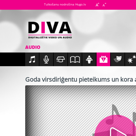
Tulkošanu nodrošina Hugo.lv
AUDIO
Goda virsdiriģentu pieteikums un kora