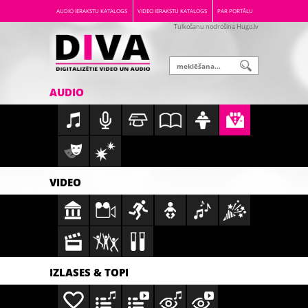
AUDIO IERAKSTU KATALOGS
VIDEO IERAKSTU KATALOGS
PAR PORTĀLU
Tulkošanu nodrošina Hugo.lv
AUDIO
VIDEO
IZLASES & TOPI