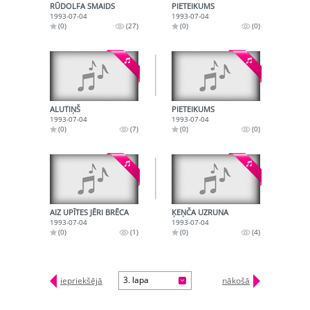
RŪDOLFA SMAIDS
PIETEIKUMS
1993-07-04
1993-07-04
(0)
(27)
(0)
(0)
ALUTIŅŠ
PIETEIKUMS
1993-07-04
1993-07-04
(0)
(7)
(0)
(0)
AIZ UPĪTES JĒRI BRĒCA
ĶEŅČA UZRUNA
1993-07-04
1993-07-04
(0)
(1)
(0)
(4)
3. lapa
iepriekšējā
nākošā